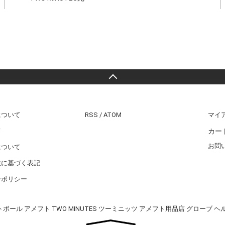
について
RSS
/
ATOM
マイ
カー
て
お問
について
法に基づく表記
ーポリシー
ボール アメフト TWO MINUTES ツーミニッツ アメフト用品店 グローブ ヘ