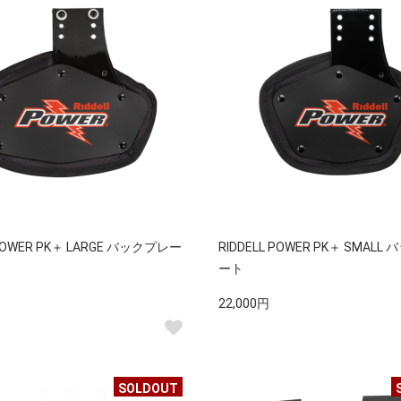
 POWER PK＋ LARGE バックプレー
RIDDELL POWER PK＋ SMALL
ート
22,000円
SOLDOUT