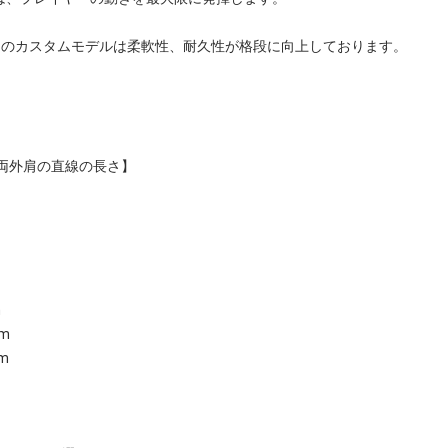
るこのカスタムモデルは柔軟性、耐久性が格段に向上しております。
ズ 両外肩の直線の長さ】
m
cm
cm