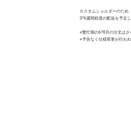
カスタムショルダーのため
3?6週間程度の配送を予定
※繁忙期の6?8月の注文は
※予告なく仕様変更が行わ