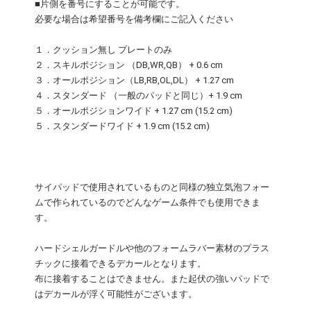
■片側を番号にすることが可能です。
必要な場合は希望番号を備考欄にご記入ください
１．クッション無し プレートのみ
２．スキルポジション （DB,WR,QB） + 0.6 cm
３．オールポジション（LB,RB,OL,DL） + 1.27 cm
４．スタンダード （一般のパッドと同じ）+ 1.9 cm
５．オールポジションワイド + 1.27 cm (15.2 cm)
５．スタンダードワイド + 1.9 cm (15.2 cm)
サイパッドで使用されているものと同様の独立気泡フォー
ムで作られているのでどんなゲーム条件でも使用できま
す。
ハードシェルガードルや他のフォームラバー素材のプラス
チックに接着できるデカールとなります。
布に接着することはできません。また起伏の強いパッドで
はデカールが浮く可能性がございます。