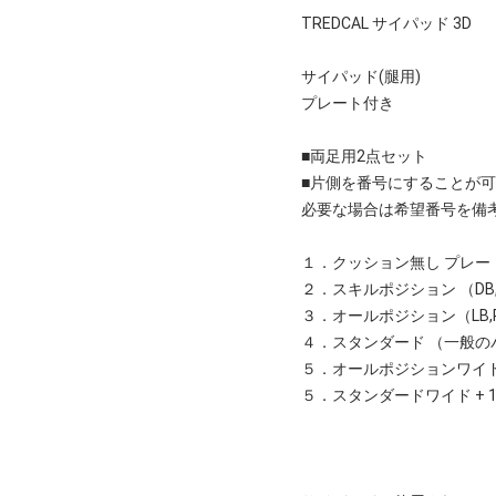
TREDCAL サイパッド 3D
サイパッド(腿用)
プレート付き
■両足用2点セット
■片側を番号にすることが
必要な場合は希望番号を備
１．クッション無し プレー
２．スキルポジション （DB,WR,
３．オールポジション（LB,RB,O
４．スタンダード （一般のパッ
５．オールポジションワイド + 1.
５．スタンダードワイド + 1.9 c