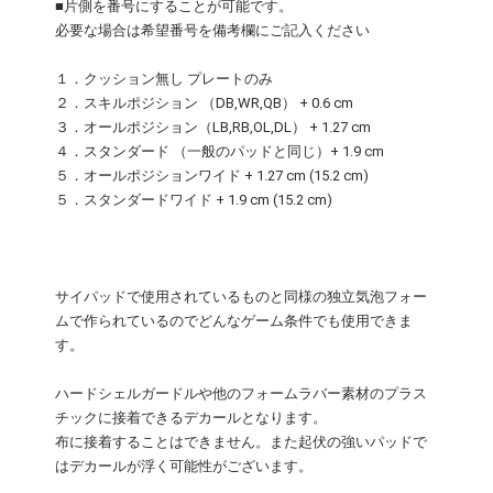
■片側を番号にすることが可能です。
必要な場合は希望番号を備考欄にご記入ください
１．クッション無し プレートのみ
２．スキルポジション （DB,WR,QB） + 0.6 cm
３．オールポジション（LB,RB,OL,DL） + 1.27 cm
４．スタンダード （一般のパッドと同じ）+ 1.9 cm
５．オールポジションワイド + 1.27 cm (15.2 cm)
５．スタンダードワイド + 1.9 cm (15.2 cm)
サイパッドで使用されているものと同様の独立気泡フォー
ムで作られているのでどんなゲーム条件でも使用できま
す。
ハードシェルガードルや他のフォームラバー素材のプラス
チックに接着できるデカールとなります。
布に接着することはできません。また起伏の強いパッドで
はデカールが浮く可能性がございます。