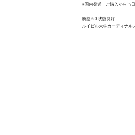
※国内発送 ご購入から当
廃盤 6.0 状態良好
ルイビル大学カーディナル