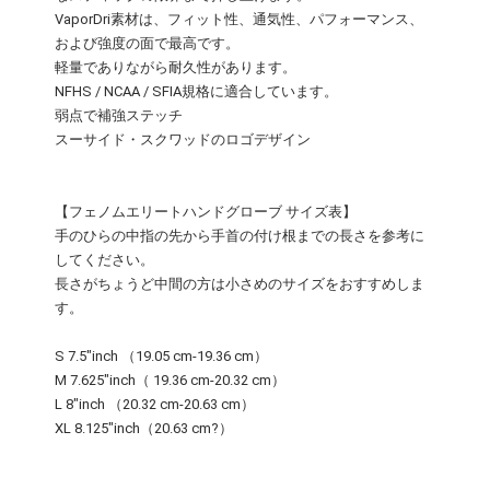
VaporDri素材は、フィット性、通気性、パフォーマンス、
および強度の面で最高です。
軽量でありながら耐久性があります。
NFHS / NCAA / SFIA規格に適合しています。
弱点で補強ステッチ
スーサイド・スクワッドのロゴデザイン
【フェノムエリートハンドグローブ サイズ表】
手のひらの中指の先から手首の付け根までの長さを参考に
してください。
長さがちょうど中間の方は小さめのサイズをおすすめしま
す。
S 7.5"inch （19.05 cm-19.36 cm）
M 7.625"inch（ 19.36 cm-20.32 cm）
L 8"inch （20.32 cm-20.63 cm）
XL 8.125"inch（20.63 cm?）