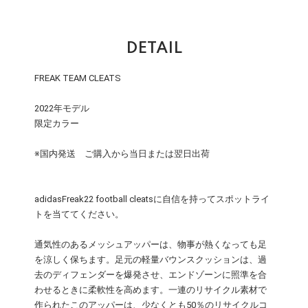
DETAIL
FREAK TEAM CLEATS
2022年モデル
限定カラー
※国内発送 ご購入から当日または翌日出荷
adidasFreak22 football cleatsに自信を持ってスポットライ
トを当ててください。
通気性のあるメッシュアッパーは、物事が熱くなっても足
を涼しく保ちます。足元の軽量バウンスクッションは、過
去のディフェンダーを爆発させ、エンドゾーンに照準を合
わせるときに柔軟性を高めます。一連のリサイクル素材で
作られたこのアッパーは、少なくとも50％のリサイクルコ