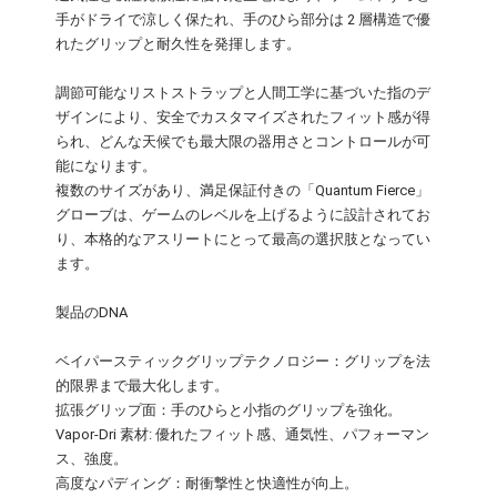
手がドライで涼しく保たれ、手のひら部分は 2 層構造で優
れたグリップと耐久性を発揮します。
調節可能なリストストラップと人間工学に基づいた指のデ
ザインにより、安全でカスタマイズされたフィット感が得
られ、どんな天候でも最大限の器用さとコントロールが可
能になります。
複数のサイズがあり、満足保証付きの「Quantum Fierce」
グローブは、ゲームのレベルを上げるように設計されてお
り、本格的なアスリートにとって最高の選択肢となってい
ます。
製品のDNA
ベイパースティックグリップテクノロジー：グリップを法
的限界まで最大化します。
拡張グリップ面：手のひらと小指のグリップを強化。
Vapor-Dri 素材: 優れたフィット感、通気性、パフォーマン
ス、強度。
高度なパディング：耐衝撃性と快適性が向上。