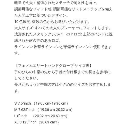
軽量で丈夫：補強されたステッチで耐久性を向上。
調節可能なフィット感: 調節可能なリストストラップを備え
た人間工学に基づいたデザイン。
10 色展開: 複数の色からお選びいただけます。
大人サイズ: すべての大人のプレーヤーにフィットします。
成形されたメタリックシルバーの P ロゴ: 上部のハンドに洗
練された耐久性のあるロゴ。
ラインマン:攻撃ラインマンと守備ラインマンに使用できま
す。
【フェノムエリートハンドグローブ サイズ表】
手のひらの中指の先から手首の付け根までの長さを参考に
してください。
長さがちょうど中間の方は小さめのサイズをおすすめしま
す。
S 7.5"inch （19.05 cm-19.36 cm）
M 7.625"inch（ 19.36 cm-20.32 cm）
L 8"inch （20.32 cm-20.63 cm）
XL 8.125"inch（20.63 cm?）