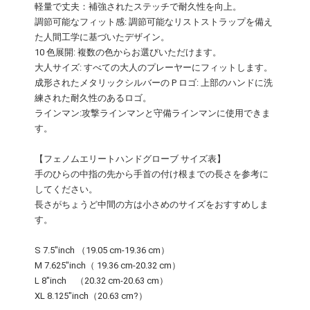
軽量で丈夫：補強されたステッチで耐久性を向上。
調節可能なフィット感: 調節可能なリストストラップを備え
た人間工学に基づいたデザイン。
10 色展開: 複数の色からお選びいただけます。
大人サイズ: すべての大人のプレーヤーにフィットします。
成形されたメタリックシルバーの P ロゴ: 上部のハンドに洗
練された耐久性のあるロゴ。
ラインマン:攻撃ラインマンと守備ラインマンに使用できま
す。
【フェノムエリートハンドグローブ サイズ表】
手のひらの中指の先から手首の付け根までの長さを参考に
してください。
長さがちょうど中間の方は小さめのサイズをおすすめしま
す。
S 7.5"inch （19.05 cm-19.36 cm）
M 7.625"inch（ 19.36 cm-20.32 cm）
L 8"inch （20.32 cm-20.63 cm）
XL 8.125"inch（20.63 cm?）