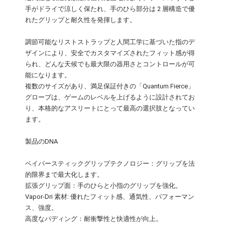
手がドライで涼しく保たれ、手のひら部分は 2 層構造で優
れたグリップと耐久性を発揮します。
調節可能なリストストラップと人間工学に基づいた指のデ
ザインにより、安全でカスタマイズされたフィット感が得
られ、どんな天候でも最大限の器用さとコントロールが可
能になります。
複数のサイズがあり、満足保証付きの「Quantum Fierce」
グローブは、ゲームのレベルを上げるように設計されてお
り、本格的なアスリートにとって最高の選択肢となってい
ます。
製品のDNA
ベイパースティックグリップテクノロジー：グリップを法
的限界まで最大化します。
拡張グリップ面：手のひらと小指のグリップを強化。
Vapor-Dri 素材: 優れたフィット感、通気性、パフォーマン
ス、強度。
高度なパディング：耐衝撃性と快適性が向上。