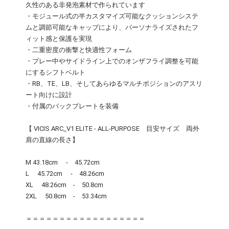
久性のある非発泡素材で作られています
・モジュール式の半カスタマイズ可能なクッションシステ
ムと調節可能なキャップにより、パーソナライズされたフ
ィット感と保護を実現
・二重密度の衝撃と快適性フォーム
・プレー中やサイドライン上でのオンザフライ調整を可能
にするシフトベルト
・RB、TE、LB、そしてあらゆるマルチポジションのアスリ
ート向けに設計
・付属のバックプレートを装備
【 VICIS ARC_V1 ELITE - ALL-PURPOSE 目安サイズ 両外
肩の直線の長さ】
M 43.18cm - 45.72cm
L 45.72cm - 48.26cm
XL 48.26cm - 50.8cm
2XL 50.8cm - 53.34cm
＝＝＝＝＝＝＝＝＝＝＝＝＝＝＝＝＝＝