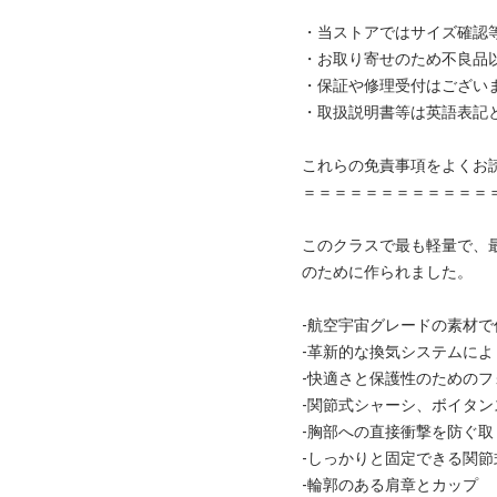
・当ストアではサイズ確認
・お取り寄せのため不良品
・保証や修理受付はござい
・取扱説明書等は英語表記
これらの免責事項をよくお
＝＝＝＝＝＝＝＝＝＝＝＝
このクラスで最も軽量で、
のために作られました。
-航空宇宙グレードの素材
-革新的な換気システムに
-快適さと保護性のための
-関節式シャーシ、ボイタ
-胸部への直接衝撃を防ぐ
-しっかりと固定できる関節
-輪郭のある肩章とカップ