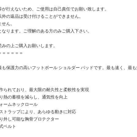
等が行えないため、ご使用は自己責任でお願い致します。
以外の返品は受け付けることができません。
ません。
となります。ご理解のある方のみご購入下さい。
読みの上ご購入お願いします。
＝＝＝＝＝＝
最も保護力の高いフットボール ショルダー パッドです。最も速く、最
で作られており、最大限の耐久性と柔軟性を実現
より熱の蓄積を減らし、通気性を向上
フォームネックロール
ンストラップにより、あらゆる動きに対応
取り外し可能な胸骨プロテクター
式ベルト