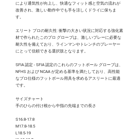
により通気性が向上し、快適なフィット感と空気の流れが
改善され、激しい動作中でも手を涼しくドライに保ちま
す。
エリート プロの耐久性: 衝撃の大きい状況に対応する強化素
材で作られたこのプロ グローブは、激しいプレーに必要な
耐久性を備えており、ラインマンやトレンチのプレーヤー
にとって信頼できる選択肢となります。
SFIA 認定 - SFIA 認定のこれらのフットボール グローブは、
NFHS および NCAA が定める基準を満たしており、高性能
なプロ仕様のフットボール用具を求めるアスリートに最適
です。
サイズチャート
手のひらの付け根から中指の先端までの長さ
S16.8-17.8
M17.8-18.5
L18.5-19