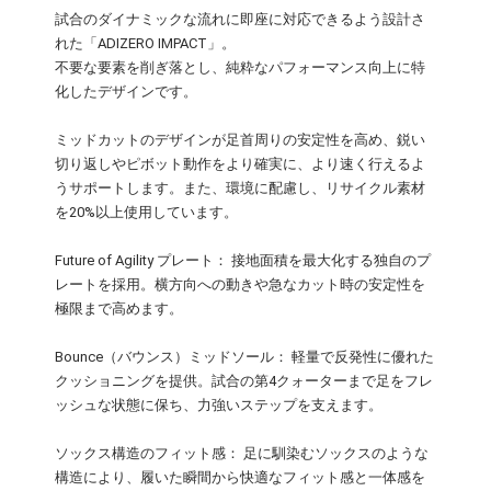
試合のダイナミックな流れに即座に対応できるよう設計さ
れた「ADIZERO IMPACT」。
不要な要素を削ぎ落とし、純粋なパフォーマンス向上に特
化したデザインです。
ミッドカットのデザインが足首周りの安定性を高め、鋭い
切り返しやピボット動作をより確実に、より速く行えるよ
うサポートします。また、環境に配慮し、リサイクル素材
を20%以上使用しています。
Future of Agility プレート： 接地面積を最大化する独自のプ
レートを採用。横方向への動きや急なカット時の安定性を
極限まで高めます。
Bounce（バウンス）ミッドソール： 軽量で反発性に優れた
クッショニングを提供。試合の第4クォーターまで足をフレ
ッシュな状態に保ち、力強いステップを支えます。
ソックス構造のフィット感： 足に馴染むソックスのような
構造により、履いた瞬間から快適なフィット感と一体感を