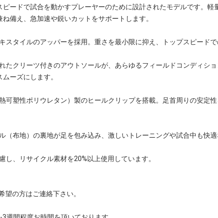
スピードで試合を動かすプレーヤーのために設計されたモデルです。軽
兼ね備え、急加速や鋭いカットをサポートします。
とテキスタイルのアッパーを採用。重さを最小限に抑え、トップスピード
型されたクリーツ付きのアウトソールが、あらゆるフィールドコンディシ
スムーズにします。
U（熱可塑性ポリウレタン）製のヒールクリップを搭載。足首周りの安定
。
タイル（布地）の裏地が足を包み込み、激しいトレーニングや試合中も快
配慮し、リサイクル素材を20%以上使用しています。
上をご希望の方はご連絡下さい。
-3週間程度お時間を頂いております。