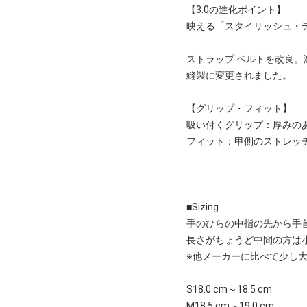
【3.0の進化ポイント】
映える「スタイリッシュ・
ストラップ ベルトを改良
縫製に変更されました。
【グリップ・フィット】
吸い付くグリップ：厚みの
フィット：甲側のストレッチ
■Sizing
手のひらの中指の先から手
長さがちょうど中間の方は
※他メーカーに比べて少し
S18.0 cm～18.5 cm
M18.5 cm～19.0 cm