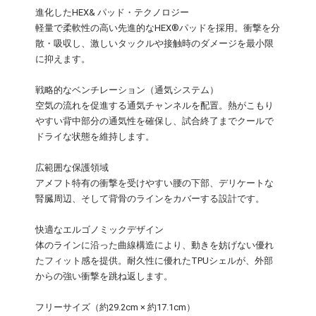
進化したHEX& パッド・テクノロジー
軽量で柔軟性の高い先進的なHEX®パッドを採用。衝撃を分
散・吸収し、激しいタックルや接触時のダメージを最小限
に抑えます。
戦略的なベンチレーション（通気システム）
空気の流れを促進する通気チャンネルを配置。熱がこもり
やすい背中部分の通気性を確保し、試合終了までクールで
ドライな状態を維持します。
広範囲な保護領域
アメフト特有の衝撃を受けやすい腰の下部、デリケートな
腎臓周辺、そして背骨のラインをカバーする設計です。
快適なエルゴノミックデザイン
体のラインに沿った曲線構造により、動きを妨げない優れ
たフィット感を提供。耐久性に優れたTPUシェルが、外部
からの強い衝撃を跳ね返します。
フリーサイズ（約29.2cm × 約17.1cm）