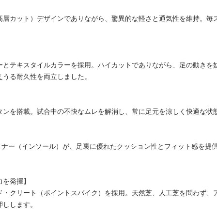
高層カット）デザインでありながら、驚異的な軽さと通気性を維持。毎
】
ーとテキスタイルカラーを採用。ハイカットでありながら、足の動きを
えうる耐久性を両立しました。
タンを搭載。試合中の不快なムレを解消し、常に足元を涼しく快適な状
ライナー（インソール）が、足裏に優れたクッション性とフィット感を提
力を発揮】
ド・クリート（ポイントスパイク）を採用。天然芝、人工芝を問わず、
押しします。