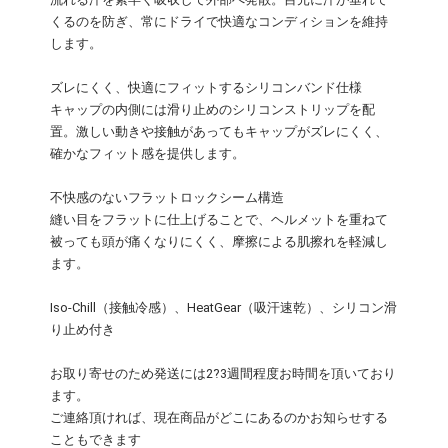
くるのを防ぎ、常にドライで快適なコンディションを維持
します。
ズレにくく、快適にフィットするシリコンバンド仕様
キャップの内側には滑り止めのシリコンストリップを配
置。激しい動きや接触があってもキャップがズレにくく、
確かなフィット感を提供します。
不快感のないフラットロックシーム構造
縫い目をフラットに仕上げることで、ヘルメットを重ねて
被っても頭が痛くなりにくく、摩擦による肌擦れを軽減し
ます。
Iso-Chill（接触冷感）、HeatGear（吸汗速乾）、シリコン滑
り止め付き
お取り寄せのため発送には2?3週間程度お時間を頂いており
ます。
ご連絡頂ければ、現在商品がどこにあるのかお知らせする
こともできます