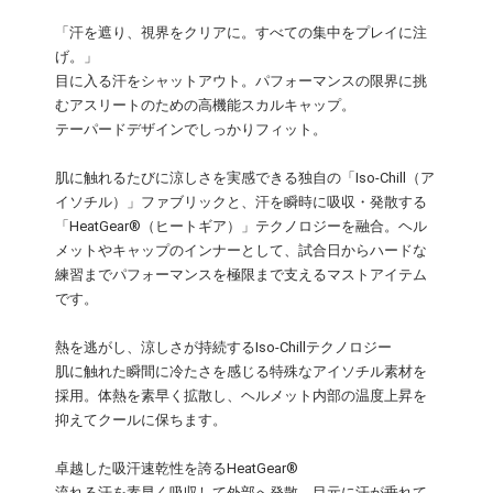
「汗を遮り、視界をクリアに。すべての集中をプレイに注
げ。」
目に入る汗をシャットアウト。パフォーマンスの限界に挑
むアスリートのための高機能スカルキャップ。
テーパードデザインでしっかりフィット。
肌に触れるたびに涼しさを実感できる独自の「Iso-Chill（ア
イソチル）」ファブリックと、汗を瞬時に吸収・発散する
「HeatGear®（ヒートギア）」テクノロジーを融合。ヘル
メットやキャップのインナーとして、試合日からハードな
練習までパフォーマンスを極限まで支えるマストアイテム
です。
熱を逃がし、涼しさが持続するIso-Chillテクノロジー
肌に触れた瞬間に冷たさを感じる特殊なアイソチル素材を
採用。体熱を素早く拡散し、ヘルメット内部の温度上昇を
抑えてクールに保ちます。
卓越した吸汗速乾性を誇るHeatGear®
流れる汗を素早く吸収して外部へ発散。目元に汗が垂れて