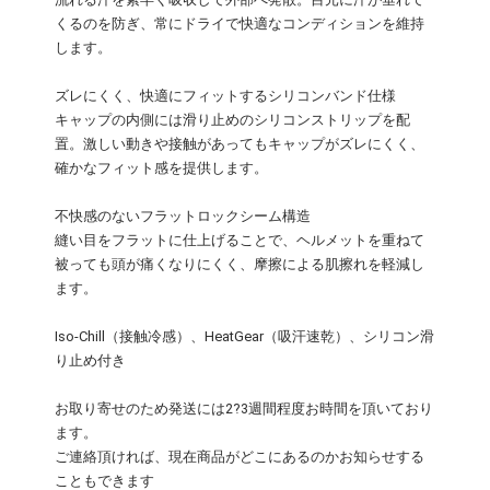
くるのを防ぎ、常にドライで快適なコンディションを維持
します。
ズレにくく、快適にフィットするシリコンバンド仕様
キャップの内側には滑り止めのシリコンストリップを配
置。激しい動きや接触があってもキャップがズレにくく、
確かなフィット感を提供します。
不快感のないフラットロックシーム構造
縫い目をフラットに仕上げることで、ヘルメットを重ねて
被っても頭が痛くなりにくく、摩擦による肌擦れを軽減し
ます。
Iso-Chill（接触冷感）、HeatGear（吸汗速乾）、シリコン滑
り止め付き
お取り寄せのため発送には2?3週間程度お時間を頂いており
ます。
ご連絡頂ければ、現在商品がどこにあるのかお知らせする
こともできます