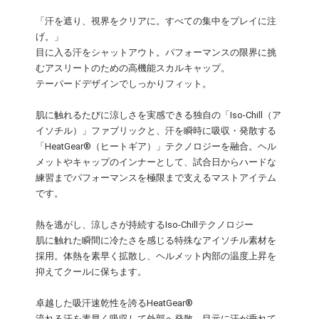
「汗を遮り、視界をクリアに。すべての集中をプレイに注
げ。」
目に入る汗をシャットアウト。パフォーマンスの限界に挑
むアスリートのための高機能スカルキャップ。
テーパードデザインでしっかりフィット。
肌に触れるたびに涼しさを実感できる独自の「Iso-Chill（ア
イソチル）」ファブリックと、汗を瞬時に吸収・発散する
「HeatGear®（ヒートギア）」テクノロジーを融合。ヘル
メットやキャップのインナーとして、試合日からハードな
練習までパフォーマンスを極限まで支えるマストアイテム
です。
熱を逃がし、涼しさが持続するIso-Chillテクノロジー
肌に触れた瞬間に冷たさを感じる特殊なアイソチル素材を
採用。体熱を素早く拡散し、ヘルメット内部の温度上昇を
抑えてクールに保ちます。
卓越した吸汗速乾性を誇るHeatGear®
流れる汗を素早く吸収して外部へ発散。目元に汗が垂れて