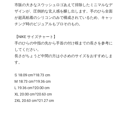
市販の大きなスウッシュロゴあえて排除したミニマルなデ
ザインが、圧倒的な玄人感を醸し出します。手のひら全面
が超高粘着のシリコンのみで構成されているため、キャッ
チング時のビジュアルもプロそのもの。
【NIKE サイズチャート】
手のひらの中指の先から手首の付け根までの長さを参考に
してください。
長さがちょうど中間の方は小さめのサイズをおすすめしま
す。
S 18.09 cm?18.73 cm
M 18.73 cm?19.36 cm
L 19.36 cm?20.00 cm
XL 20.00 cm?20.63 cm
2XL 20.63 cm?21.27 cm