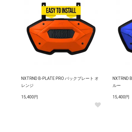
NXTRND B-PLATE PRO バックプレート オ
NXTRND 
レンジ
ルー
15,400円
15,400円