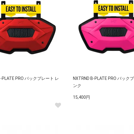
B-PLATE PRO バックプレート レ
NXTRND B-PLATE PRO バッ
ンク
15,400円