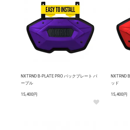
NXTRND B-PLATE PRO バックプレート パ
NXTRND 
ープル
ッド
15,400円
15,400円