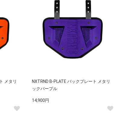
ート メタリ
NXTRND B-PLATE バックプレート メタリ
ックパープル
14,900円