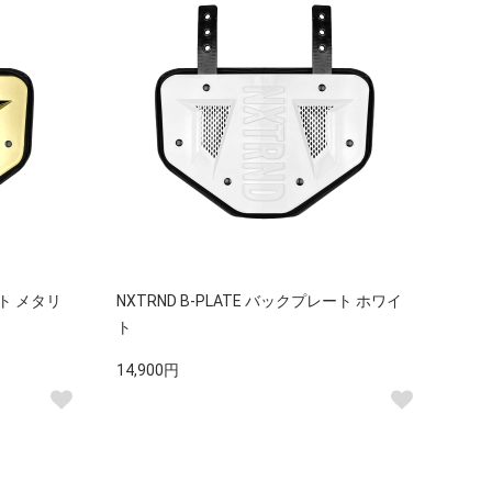
ート メタリ
NXTRND B-PLATE バックプレート ホワイ
ト
14,900円