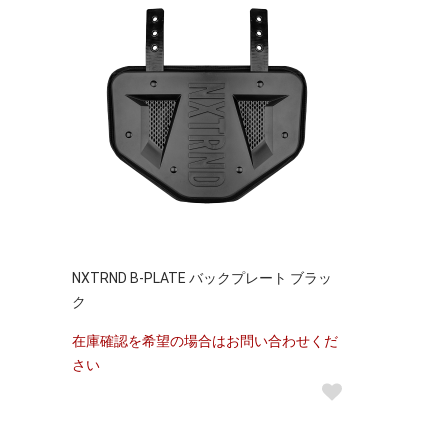
NXTRND B-PLATE バックプレート ブラッ
ク
在庫確認を希望の場合はお問い合わせくだ
さい