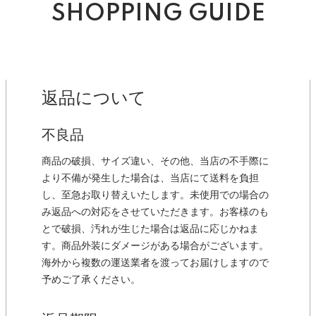
SHOPPING GUIDE
返品について
不良品
商品の破損、サイズ違い、その他、当店の不手際に
より不備が発生した場合は、当店にて送料を負担
し、至急お取り替えいたします。未使用での場合の
み返品への対応をさせていただきます。お客様のも
とで破損、汚れが生じた場合は返品に応じかねま
す。商品外装にダメージがある場合がございます。
海外から複数の運送業者を渡ってお届けしますので
予めご了承ください。