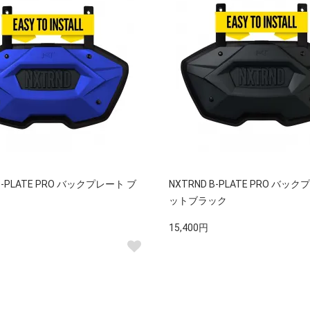
B-PLATE PRO バックプレート ブ
NXTRND B-PLATE PRO バッ
ットブラック
15,400円