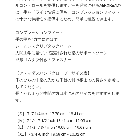
ルコントロールを提供します。汗を発散させるAEROREADY
は、手をドライで快適に保ち、コンプレッションフィット
は十分な伸縮性を提供するため、簡単に着脱できます。
コンプレッションフィット
手の甲を4方向に伸ばす
シームレスグリプタックパーム
人間工学に基づいて設計された指のサポートゾーン
成形ゴムタブ付き面ファスナー
【アディダスハンドグローブ サイズ表】
手のひらの中指の先から手首の付け根までの長さを参考に
してください。
長さがちょうど中間の方は小さめのサイズをおすすめしま
す。
【S】 7 -7 1/4 inch 17.78 cm - 18.41 cm
【M】7 1/4 -7 1/2 inch 18.41 cm - 19.05 cm
【L】 7 1/2 -7 3/4 inch 19.05 cm - 19.68 cm
【XL】7 3/4 -8 inch 19.68 cm - 20.32 cm