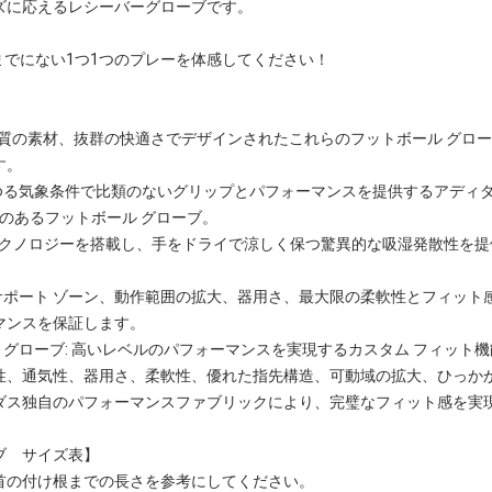
ズに応えるレシーバーグローブです。
で、今までにない1つ1つのプレーを体感してください！
品質の素材、抜群の快適さでデザインされたこれらのフットボール グロ
す。
らゆる気象条件で比類のないグリップとパフォーマンスを提供するアディ
耐久性のあるフットボール グローブ。
OREADY テクノロジーを搭載し、手をドライで涼しく保つ驚異的な吸湿発散性
 サポート ゾーン、動作範囲の拡大、器用さ、最大限の柔軟性とフィッ
マンスを保証します。
ル グローブ: 高いレベルのパフォーマンスを実現するカスタム フィット
性、通気性、器用さ、柔軟性、優れた指先構造、可動域の拡大、ひっか
ダス独自のパフォーマンスファブリックにより、完璧なフィット感を実
ブ サイズ表】
首の付け根までの長さを参考にしてください。