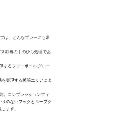
ーブは、どんなプレーにも常
ダス独自の手のひら処理であ
を提供するフットボール グロー
ト感を実現する拡張エリアによ
機能。コンプレッションフィ
かりのないフックとループク
現します。