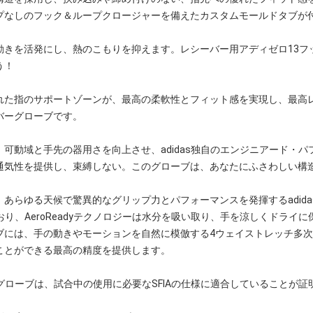
プなしのフック＆ループクロージャーを備えたカスタムモールドタブが
動きを活発にし、熱のこもりを抑えます。レシーバー用アディゼロ13フ
う！
れた指のサポートゾーンが、最高の柔軟性とフィット感を実現し、最高
バーグローブです。
可動域と手先の器用さを向上させ、adidas独自のエンジニアード・
通気性を提供し、束縛しない。このグローブは、あなたにふさわしい構
あらゆる天候で驚異的なグリップ力とパフォーマンスを発揮するadid
れており、AeroReadyテクノロジーは水分を吸い取り、手を涼しくドライに
ブには、手の動きやモーションを自然に模倣する4ウェイストレッチ多
ことができる最高の精度を提供します。
ールグローブは、試合中の使用に必要なSFIAの仕様に適合していることが