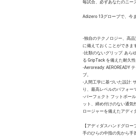
毎試合、必ずあなたのニー
Adizero 13グローブ
-独自のテクノロジー、高
に備えておくことができま
-比類のないグリップ: あ
る GripTack を備えた
-Aeroready: AER
ブ。
-人間工学に基づいた設計:
り、最高レベルのパフォー
-パーフェクト フットボー
ット、締め付けのない通気
ロージャーを備えたアディ
【アディダスハンドグロー
手のひらの中指の先から手