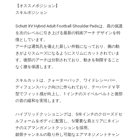
【オススメポジション】
スキルポジション
Schutt XV Hybrid Adult Football Shoulder Padsは、肩の保護
を次のレベルに引き上げる最新の戦術アーチ デザインを特
徴としています。
アーチは通気孔を備えた新しい外観になっており、腕の動
きがよりスムーズになるようにスリムにカットされていま
す。後部のアーチは分割されており、動きを制限すること
なく腰を保護します。
スキルカットは、クォーターバック、ワイドレシーバー、
ディフェンスバック向けに作られており、テーパード V 字
型でフィット感が向上し、1 インチのスイベルベルトと後部
の首の緩和を実現します。
ハイブリッドクッショニングは、5/8 インチのクローズドセ
ルフォームをボディに配置し、5/重要な肩エリアに 8 イン
チのエアマンガメントクッションを採用。
鎖骨チャンネルの取り外し可能なエアマネジメントチャン