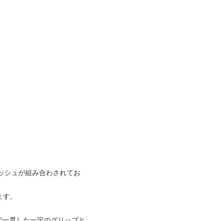
メッシュが組み合わされてお
ます。
件で一貫した一定のグリップと