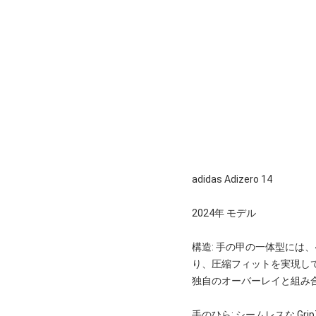
adidas Adizero 14
2024年 モデル
構造: 手の甲の一体型には
り、圧縮フィットを実現し
独自のオーバーレイと組み
手のひら: シームレスな G