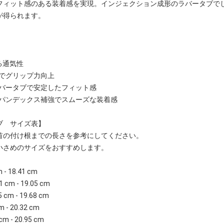
フィット感のある装着感を実現。インジェクション成形のラバータブで
が得られます。
る通気性
クでグリップ力向上
ラバータブで安定したフィット感
スパンデックス補強でスムーズな装着感
ブ サイズ表】
首の付け根までの長さを参考にしてください。
小さめのサイズをおすすめします。
m - 18.41 cm
1 cm - 19.05 cm
5 cm - 19.68 cm
m - 20.32 cm
cm - 20.95 cm