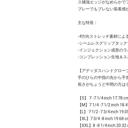
ス補強エッジがなめらかで
プレーでもブレない装着感
主な特長：
-4方向ストレッチ素材によ
-シームレスグリップタッ
-インジェクション成形の
-コンプレッション生地＆
【アディダスハンドグロー
手のひらの中指の先から手
長さがちょうど中間の方は
【S】 7 -7 1/4 inch 17.78 c
【M】7 1/4 -7 1/2 inch 18.4
【L】 7 1/2 -7 3/4 inch 19.0
【XL】7 3/4 -8 inch 19.68 c
【XXL】8 -8 1/4 inch 20.32 