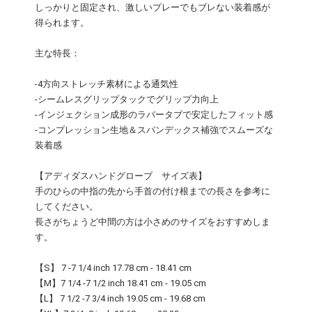
しっかりと固定され、激しいプレーでもブレない装着感が
得られます。
主な特長：
-4方向ストレッチ素材による通気性
-シームレスグリップタックでグリップ力向上
-インジェクション成形のラバータブで安定したフィット感
-コンプレッション生地＆スパンデックス補強でスムーズな
装着感
【アディダスハンドグローブ サイズ表】
手のひらの中指の先から手首の付け根までの長さを参考に
してください。
長さがちょうど中間の方は小さめのサイズをおすすめしま
す。
【S】 7 -7 1/4 inch 17.78 cm - 18.41 cm
【M】7 1/4 -7 1/2 inch 18.41 cm - 19.05 cm
【L】 7 1/2 -7 3/4 inch 19.05 cm - 19.68 cm