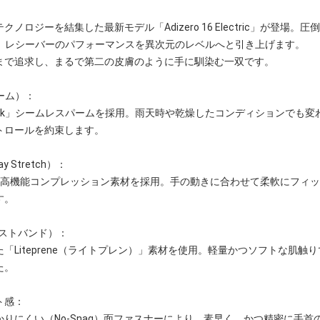
ノロジーを結集した最新モデル「Adizero 16 Electric」が登場
ームが、レシーバーのパフォーマンスを異次元のレベルへと引き上げます。
まで追求し、まるで第二の皮膚のように手に馴染む一双です。
パーム）：
Tack」シームレスパームを採用。雨天時や乾燥したコンディションでも
トロールを約束します。
Stretch）：
る高機能コンプレッション素材を採用。手の動きに合わせて柔軟にフィ
す。
eリストバンド）：
「Liteprene（ライトプレン）」素材を使用。軽量かつソフトな肌触
た。
ト感：
りにくい（No-Snag）面ファスナーにより、素早く、かつ精密に手首