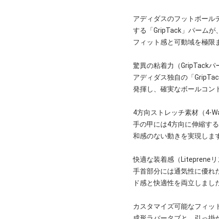
アディダスのフットボールテク
する「GripTack」パ
フィット感と可動域を極限
驚異の粘着力（GripTack
アディダス独自の「Grip
発揮し、確実なボールコン
4方向ストレッチ素材（4-Way 
手の甲には4方向に伸縮す
和感のない動きを実現しま
快適な装着感（Litepren
手首部分には通気性に優れた
ド感と快適性を両立しまし
カスタマイズ可能なフィッ
成形ラバータブと、引っ掛か